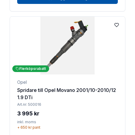
Lägg till 
Flerköpsrabatt
Opel
Spridare till Opel Movano 2001/10-2010/12
1.9 DTi
Art.nr:
500016
3 995 kr
inkl. moms
+
650 kr
pant