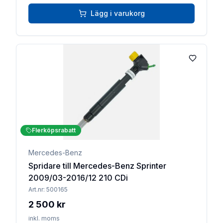
Lägg i varukorg
Lägg till 
Flerköpsrabatt
Mercedes-Benz
Spridare till Mercedes-Benz Sprinter
2009/03-2016/12 210 CDi
Art.nr:
500165
2 500 kr
inkl. moms