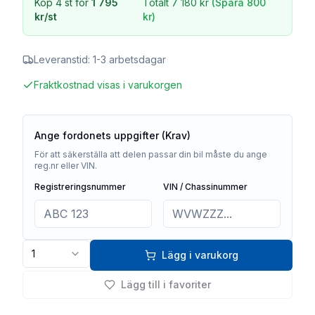
Köp
4
st för
1 795
Totalt
7 180 kr
(Spara
800
kr
/st
kr
)
Leveranstid:
1-3 arbetsdagar
Fraktkostnad visas i varukorgen
Ange fordonets uppgifter (Krav)
För att säkerställa att delen passar din bil måste du ange
reg.nr eller VIN.
Registreringsnummer
VIN / Chassinummer
1
Lägg i varukorg
Lägg till i favoriter