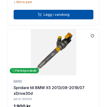
+
650 kr
pant
Lägg i varukorg
Lägg till 
Flerköpsrabatt
BMW
Spridare till BMW X5 2013/08-2018/07
xDrive30d
Art.nr:
501431
1 900 kr