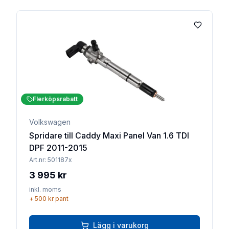
Lägg till 
Flerköpsrabatt
Volkswagen
Spridare till Caddy Maxi Panel Van 1.6 TDI
DPF 2011-2015
Art.nr:
501187x
3 995 kr
inkl. moms
+
500 kr
pant
Lägg i varukorg