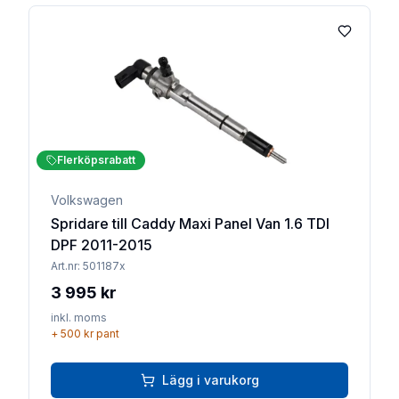
Lägg till 
Flerköpsrabatt
Volkswagen
Spridare till Caddy Maxi Panel Van 1.6 TDI
DPF 2011-2015
Art.nr:
501187x
3 995 kr
inkl. moms
+
500 kr
pant
Lägg i varukorg