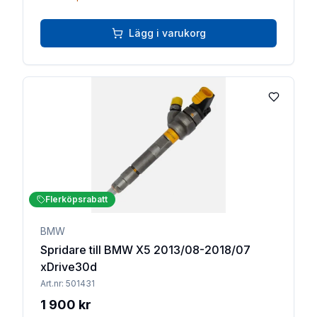
Lägg i varukorg
Lägg till 
Flerköpsrabatt
BMW
Spridare till BMW X5 2013/08-2018/07
xDrive30d
Art.nr:
501431
1 900 kr