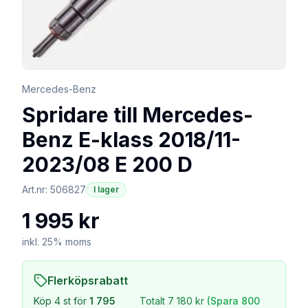
Mercedes-Benz
Spridare till Mercedes-
Benz E-klass 2018/11-
2023/08 E 200 D
Art.nr:
506827
I lager
1 995 kr
inkl. 25% moms
Flerköpsrabatt
Köp
4
st för
1 795
Totalt
7 180 kr
(Spara
800