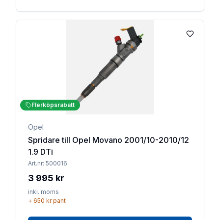
Lägg till 
Flerköpsrabatt
Opel
Spridare till Opel Movano 2001/10-2010/12
1.9 DTi
Art.nr:
500016
3 995 kr
inkl. moms
+
650 kr
pant