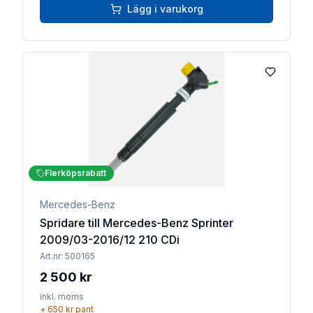
Lägg i varukorg
Lägg till 
Flerköpsrabatt
Mercedes-Benz
Spridare till Mercedes-Benz Sprinter
2009/03-2016/12 210 CDi
Art.nr:
500165
2 500 kr
inkl. moms
+
650 kr
pant