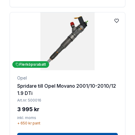
Lägg till 
Flerköpsrabatt
Opel
Spridare till Opel Movano 2001/10-2010/12
1.9 DTi
Art.nr:
500016
3 995 kr
inkl. moms
+
650 kr
pant