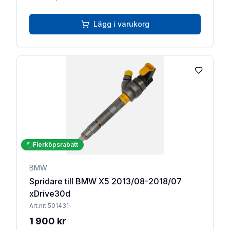
Lägg i varukorg
Lägg till 
Flerköpsrabatt
BMW
Spridare till BMW X5 2013/08-2018/07
xDrive30d
Art.nr:
501431
1 900 kr