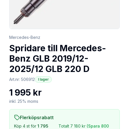
Mercedes-Benz
Spridare till Mercedes-
Benz GLB 2019/12-
2025/12 GLB 220 D
Art.nr:
506912
I lager
1 995 kr
inkl. 25% moms
Flerköpsrabatt
Köp
4
st för
1 795
Totalt
7 180 kr
(Spara
800