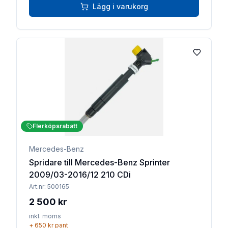
Lägg i varukorg
Lägg till 
Flerköpsrabatt
Mercedes-Benz
Spridare till Mercedes-Benz Sprinter
2009/03-2016/12 210 CDi
Art.nr:
500165
2 500 kr
inkl. moms
+
650 kr
pant