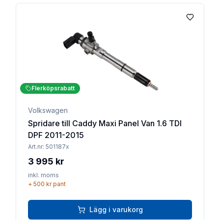
Lägg till 
Flerköpsrabatt
Volkswagen
Spridare till Caddy Maxi Panel Van 1.6 TDI
DPF 2011-2015
Art.nr:
501187x
3 995 kr
inkl. moms
+
500 kr
pant
Lägg i varukorg