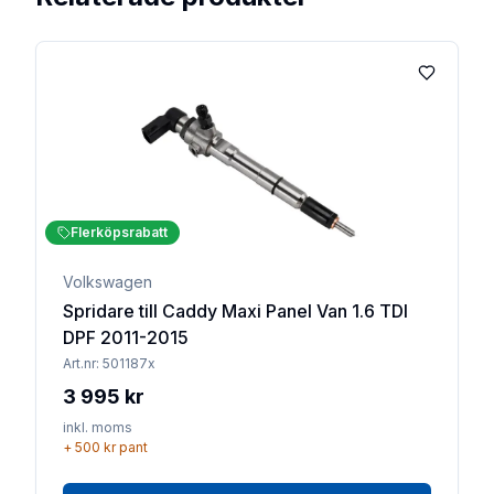
Lägg till 
Flerköpsrabatt
Volkswagen
Spridare till Caddy Maxi Panel Van 1.6 TDI
DPF 2011-2015
Art.nr:
501187x
3 995 kr
inkl. moms
+
500 kr
pant