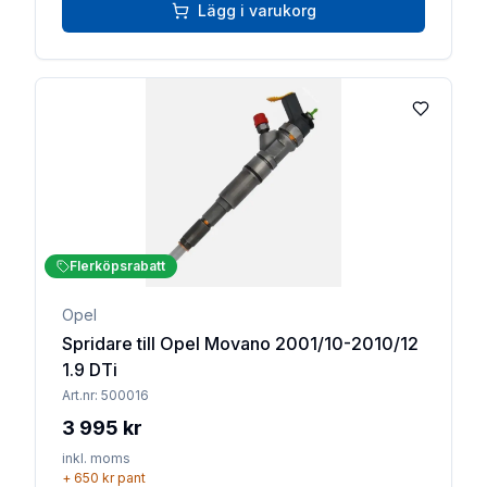
Lägg i varukorg
Lägg till 
Flerköpsrabatt
Opel
Spridare till Opel Movano 2001/10-2010/12
1.9 DTi
Art.nr:
500016
3 995 kr
inkl. moms
+
650 kr
pant