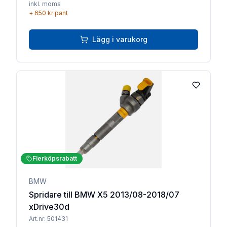
inkl. moms
+
650 kr
pant
Lägg i varukorg
Lägg till 
Flerköpsrabatt
BMW
Spridare till BMW X5 2013/08-2018/07
xDrive30d
Art.nr:
501431