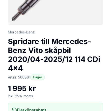
Mercedes-Benz
Spridare till Mercedes-
Benz Vito skåpbil
2020/04-2025/12 114 CDi
4x4
Art.nr:
506861
I lager
1 995 kr
inkl. 25% moms
Flerköpsrabatt