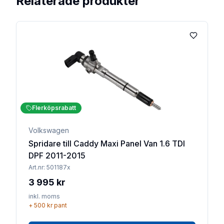
Relaterade produkter
Lägg till 
Flerköpsrabatt
Volkswagen
Spridare till Caddy Maxi Panel Van 1.6 TDI
DPF 2011-2015
Art.nr:
501187x
3 995 kr
inkl. moms
+
500 kr
pant