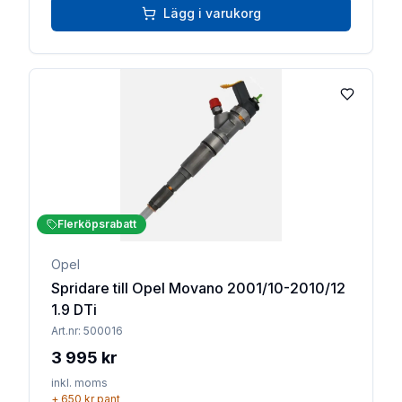
Lägg i varukorg
Lägg till 
Flerköpsrabatt
Opel
Spridare till Opel Movano 2001/10-2010/12
1.9 DTi
Art.nr:
500016
3 995 kr
inkl. moms
+
650 kr
pant