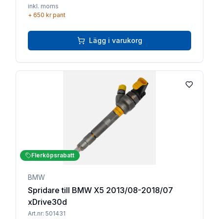
inkl. moms
+
650 kr
pant
Lägg i varukorg
Lägg till 
Flerköpsrabatt
BMW
Spridare till BMW X5 2013/08-2018/07
xDrive30d
Art.nr:
501431