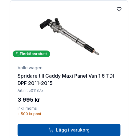
Lägg till 
Flerköpsrabatt
Volkswagen
Spridare till Caddy Maxi Panel Van 1.6 TDI
DPF 2011-2015
Art.nr:
501187x
3 995 kr
inkl. moms
+
500 kr
pant
Lägg i varukorg