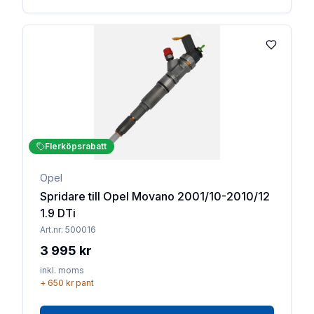
Lägg till 
Flerköpsrabatt
Opel
Spridare till Opel Movano 2001/10-2010/12
1.9 DTi
Art.nr:
500016
3 995 kr
inkl. moms
+
650 kr
pant