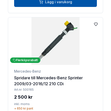
Lägg i varukorg
Lägg till 
Flerköpsrabatt
Mercedes-Benz
Spridare till Mercedes-Benz Sprinter
2009/03-2016/12 210 CDi
Art.nr:
500165
2 500 kr
inkl. moms
+
650 kr
pant