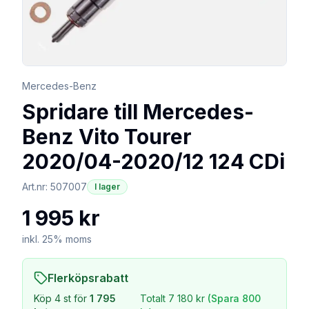
Mercedes-Benz
Spridare till Mercedes-
Benz Vito Tourer
2020/04-2020/12 124 CDi
Art.nr:
507007
I lager
1 995 kr
inkl. 25% moms
Flerköpsrabatt
Köp
4
st för
1 795
Totalt
7 180 kr
(Spara
800