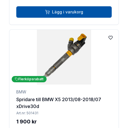
Lägg i varukorg
Lägg till 
Flerköpsrabatt
BMW
Spridare till BMW X5 2013/08-2018/07
xDrive30d
Art.nr:
501431
1 900 kr