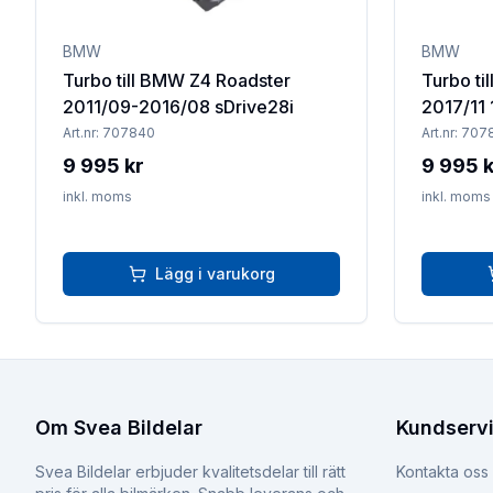
BMW
BMW
Turbo till BMW Z4 Roadster
Turbo ti
2011/09-2016/08 sDrive28i
2017/11 
Art.nr:
707840
Art.nr:
707
9 995 kr
9 995 k
inkl. moms
inkl. moms
Lägg i varukorg
Om Svea Bildelar
Kundserv
Svea Bildelar erbjuder kvalitetsdelar till rätt
Kontakta oss