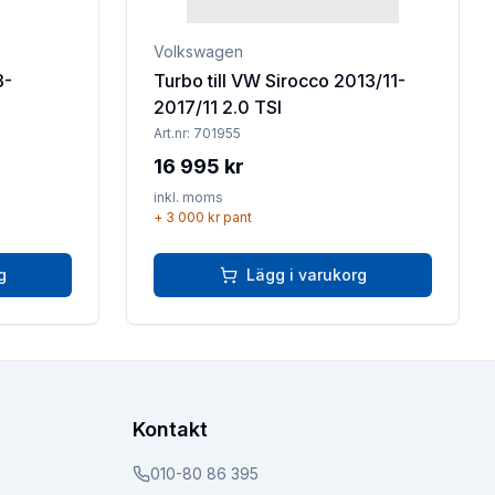
Volkswagen
3-
Turbo till VW Sirocco 2013/11-
2017/11 2.0 TSI
Art.nr:
701955
16 995 kr
inkl. moms
+
3 000 kr
pant
g
Lägg i varukorg
Kontakt
010-80 86 395