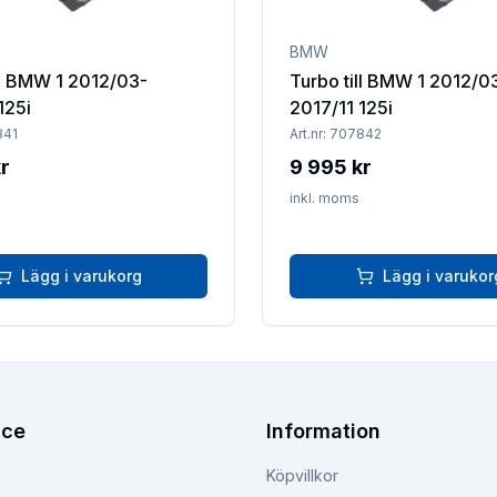
BMW
ll BMW 1 2012/03-
Turbo till BMW 1 2012/0
125i
2017/11 125i
841
Art.nr:
707842
r
9 995 kr
inkl. moms
Lägg i varukorg
Lägg i varukor
ice
Information
Köpvillkor