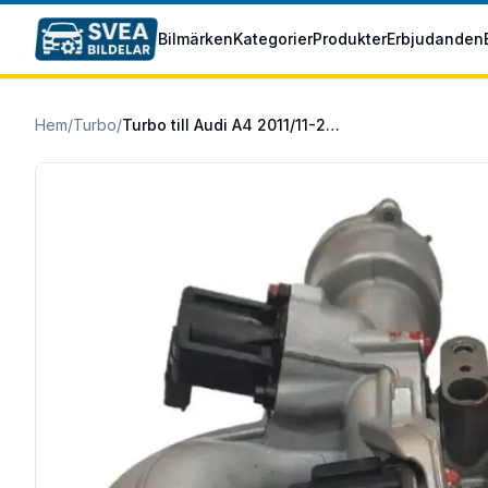
Hoppa till huvudinnehåll
Bilmärken
Kategorier
Produkter
Erbjudanden
Hem
/
Turbo
/
Turbo till Audi A4 2011/11-2015/12 1.8 TFSI