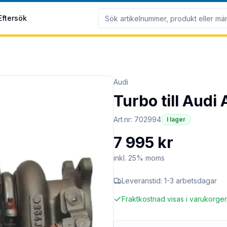
Eftersök
Audi
Turbo till Audi
Art.nr:
702994
I lager
7 995 kr
inkl. 25% moms
Leveranstid:
1-3 arbetsdagar
Fraktkostnad visas i varukorge