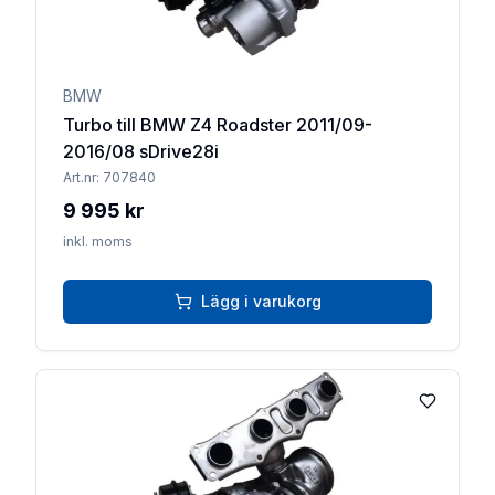
BMW
Turbo till BMW Z4 Roadster 2011/09-
2016/08 sDrive28i
Art.nr:
707840
9 995 kr
inkl. moms
Lägg i varukorg
Lägg till 