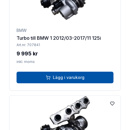
BMW
Turbo till BMW 1 2012/03-2017/11 125i
Art.nr:
707841
9 995 kr
inkl. moms
Lägg i varukorg
Lägg till 