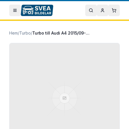
Hoppa till huvudinnehåll
Öppna meny
Sök
Mitt konto
Varuko
Hem
/
Turbo
/
Turbo till Audi A4 2015/09-2019/11 40 TDI quattro