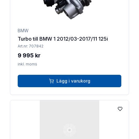
BMW
Turbo till BMW 1 2012/03-2017/11 125i
Art.nr:
707842
9 995 kr
inkl. moms
Lägg i varukorg
Lägg till 