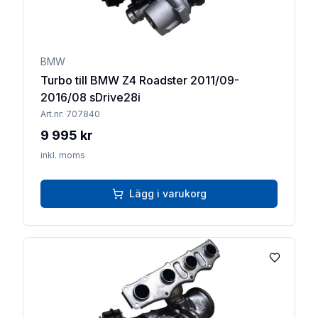
BMW
Turbo till BMW Z4 Roadster 2011/09-
2016/08 sDrive28i
Art.nr:
707840
9 995 kr
inkl. moms
Lägg i varukorg
Lägg till 