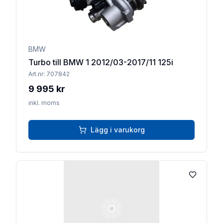
BMW
Turbo till BMW 1 2012/03-2017/11 125i
Art.nr:
707842
9 995 kr
inkl. moms
Lägg i varukorg
Lägg till 