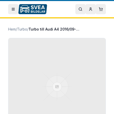
Hoppa till huvudinnehåll
Öppna meny
Sök
Mitt konto
Varuko
Hem
/
Turbo
/
Turbo till Audi A4 2016/09-2019/11 2.0 TDI quattro