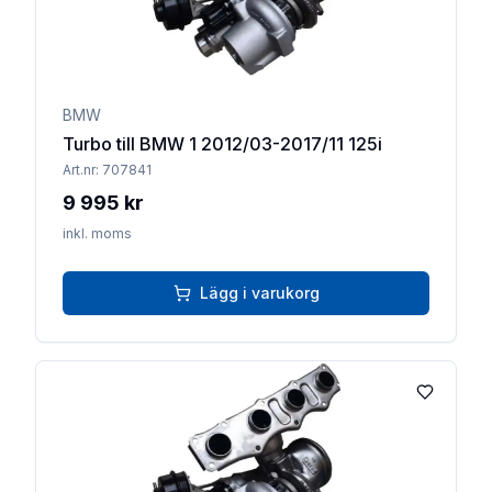
BMW
Turbo till BMW 1 2012/03-2017/11 125i
Art.nr:
707841
9 995 kr
inkl. moms
Lägg i varukorg
Lägg till 