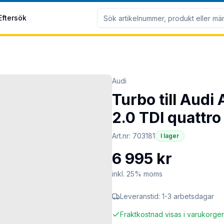
Eftersök
Audi
Turbo till Audi
2.0 TDI quattro
Art.nr:
703181
I lager
6 995 kr
inkl. 25% moms
Leveranstid:
1-3 arbetsdagar
Fraktkostnad visas i varukorge