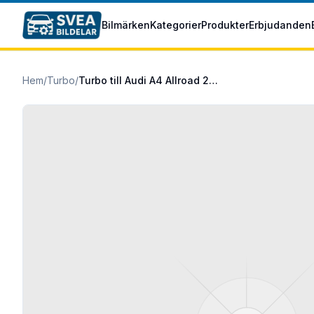
Hoppa till huvudinnehåll
Bilmärken
Kategorier
Produkter
Erbjudanden
Hem
/
Turbo
/
Turbo till Audi A4 Allroad 2016/01-2025/12 2.0 TDI quattro