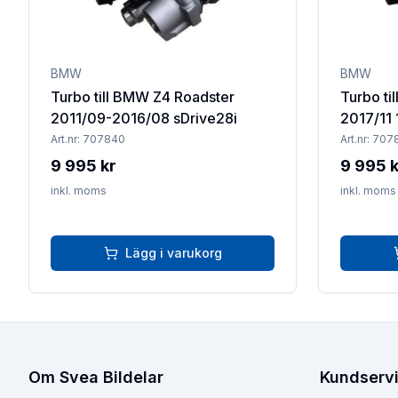
BMW
BMW
Turbo till BMW Z4 Roadster
Turbo ti
2011/09-2016/08 sDrive28i
2017/11 
Art.nr:
707840
Art.nr:
707
9 995 kr
9 995 k
inkl. moms
inkl. moms
Lägg i varukorg
Om Svea Bildelar
Kundserv