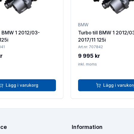
BMW
ll BMW 1 2012/03-
Turbo till BMW 1 2012/0
125i
2017/11 125i
841
Art.nr:
707842
r
9 995 kr
inkl. moms
Lägg i varukorg
Lägg i varukor
ice
Information