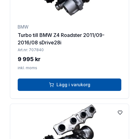
BMW
Turbo till BMW Z4 Roadster 2011/09-
2016/08 sDrive28i
Art.nr:
707840
9 995 kr
inkl. moms
Lägg i varukorg
Lägg till 