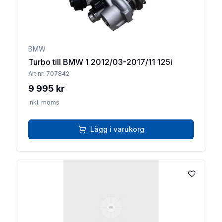
BMW
Turbo till BMW 1 2012/03-2017/11 125i
Art.nr:
707842
9 995 kr
inkl. moms
Lägg i varukorg
Lägg till 