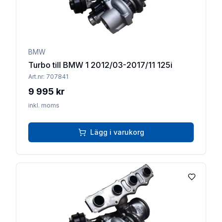
BMW
Turbo till BMW 1 2012/03-2017/11 125i
Art.nr:
707841
9 995 kr
inkl. moms
Lägg i varukorg
Lägg till 