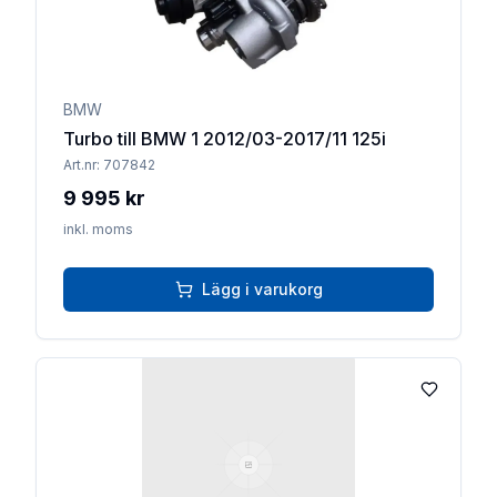
BMW
Turbo till BMW 1 2012/03-2017/11 125i
Art.nr:
707842
9 995 kr
inkl. moms
Lägg i varukorg
Lägg till 