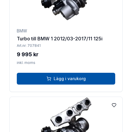
BMW
Turbo till BMW 1 2012/03-2017/11 125i
Art.nr:
707841
9 995 kr
inkl. moms
Lägg i varukorg
Lägg till 