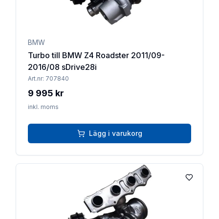
BMW
Turbo till BMW Z4 Roadster 2011/09-
2016/08 sDrive28i
Art.nr:
707840
9 995 kr
inkl. moms
Lägg i varukorg
Lägg till 