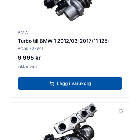
BMW
Turbo till BMW 1 2012/03-2017/11 125i
Art.nr:
707841
9 995 kr
inkl. moms
Lägg i varukorg
Lägg till 