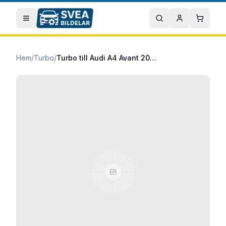
Hoppa till huvudinnehåll
Öppna meny
Sök
Mitt konto
Varuko
Hem
/
Turbo
/
Turbo till Audi A4 Avant 2020/09-2025/12 40 TDI Mildhybrid