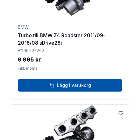
BMW
Turbo till BMW Z4 Roadster 2011/09-
2016/08 sDrive28i
Art.nr:
707840
9 995 kr
inkl. moms
Lägg i varukorg
Lägg till 