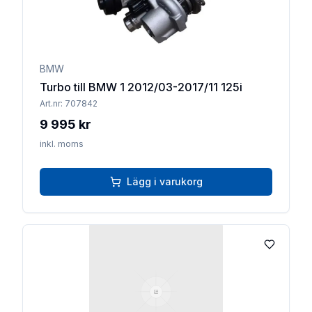
BMW
Turbo till BMW 1 2012/03-2017/11 125i
Art.nr:
707842
9 995 kr
inkl. moms
Lägg i varukorg
Lägg till 