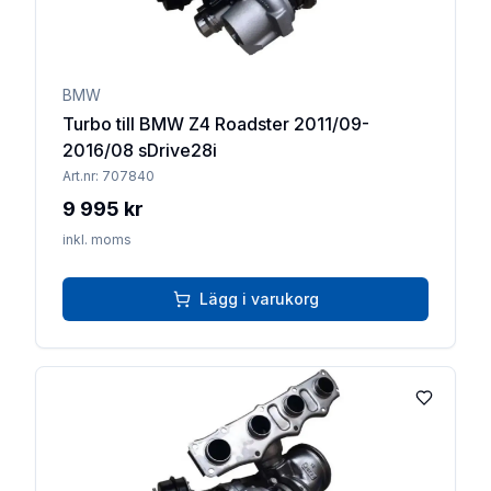
BMW
Turbo till BMW Z4 Roadster 2011/09-
2016/08 sDrive28i
Art.nr:
707840
9 995 kr
inkl. moms
Lägg i varukorg
Lägg till 