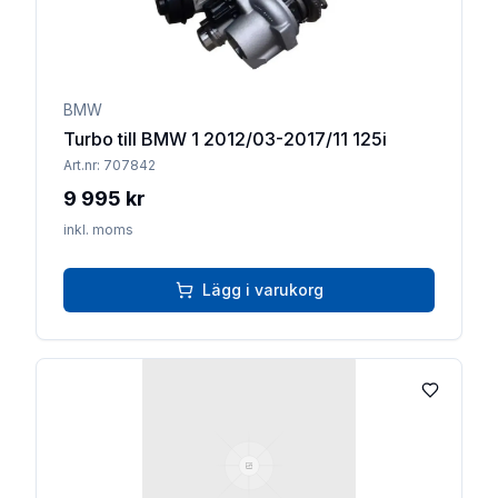
BMW
Turbo till BMW 1 2012/03-2017/11 125i
Art.nr:
707842
9 995 kr
inkl. moms
Lägg i varukorg
Lägg till 