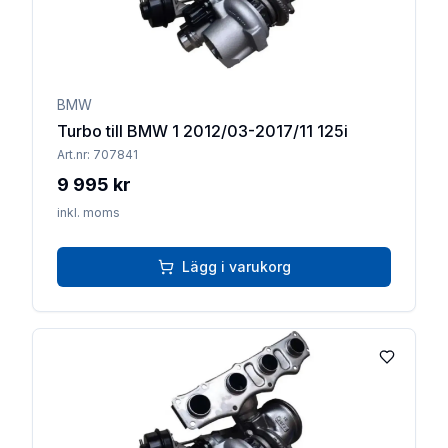
BMW
Turbo till BMW 1 2012/03-2017/11 125i
Art.nr:
707841
9 995 kr
inkl. moms
Lägg i varukorg
Lägg till 