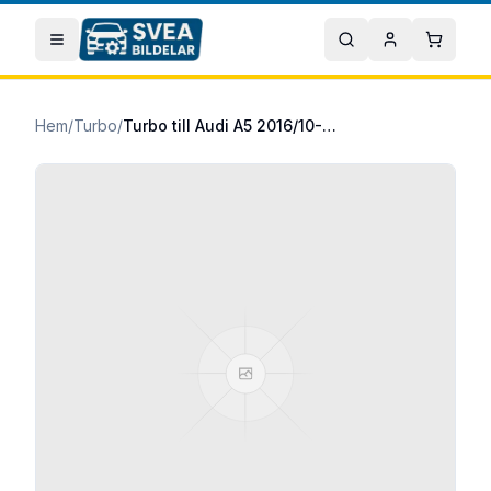
Hoppa till huvudinnehåll
Öppna meny
Sök
Mitt konto
Varuko
Hem
/
Turbo
/
Turbo till Audi A5 2016/10-2025/12 2.0 TDI quattro