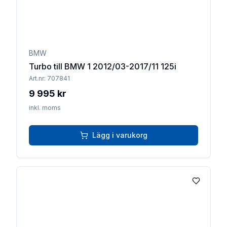
BMW
Turbo till BMW 1 2012/03-2017/11 125i
Art.nr:
707841
9 995 kr
inkl. moms
Lägg i varukorg
Lägg till 