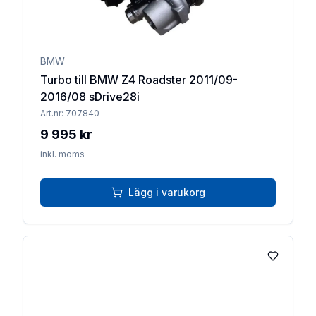
BMW
Turbo till BMW Z4 Roadster 2011/09-
2016/08 sDrive28i
Art.nr:
707840
9 995 kr
inkl. moms
Lägg i varukorg
Lägg till 