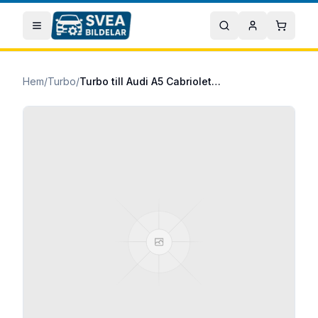
Hoppa till huvudinnehåll
Öppna meny
Sök
Mitt konto
Varuko
Hem
/
Turbo
/
Turbo till Audi A5 Cabriolet 2013/09-2017/01 2.0 TDI