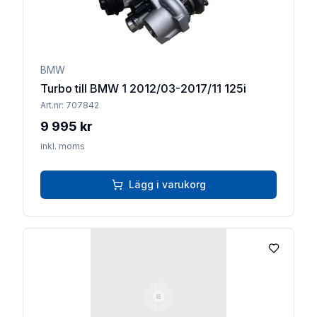
BMW
Turbo till BMW 1 2012/03-2017/11 125i
Art.nr:
707842
9 995 kr
inkl. moms
Lägg i varukorg
Lägg till 