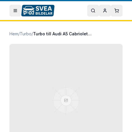
Hoppa till huvudinnehåll
Öppna meny
Sök
Mitt konto
Varuko
Hem
/
Turbo
/
Turbo till Audi A5 Cabriolet 2016/11-2019/12 2.0 TDI