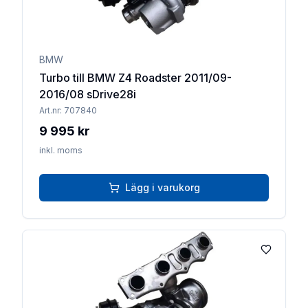
BMW
Turbo till BMW Z4 Roadster 2011/09-
2016/08 sDrive28i
Art.nr:
707840
9 995 kr
inkl. moms
Lägg i varukorg
Lägg till 