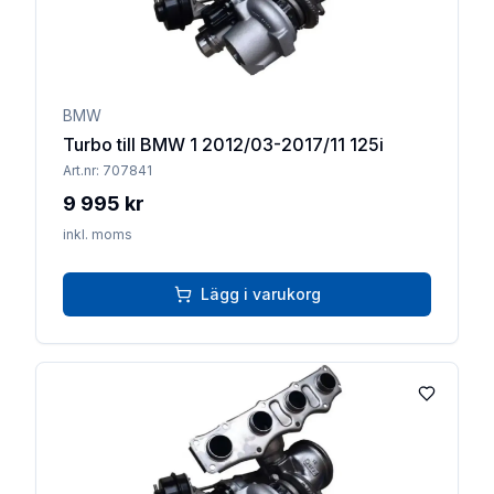
BMW
Turbo till BMW 1 2012/03-2017/11 125i
Art.nr:
707841
9 995 kr
inkl. moms
Lägg i varukorg
Lägg till 