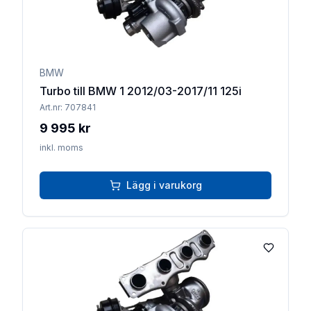
BMW
Turbo till BMW 1 2012/03-2017/11 125i
Art.nr:
707841
9 995 kr
inkl. moms
Lägg i varukorg
Lägg till 