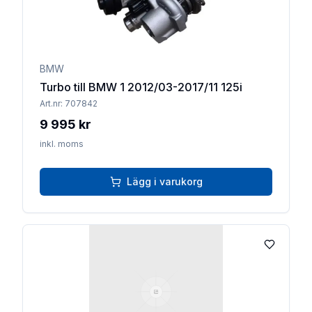
BMW
Turbo till BMW 1 2012/03-2017/11 125i
Art.nr:
707842
9 995 kr
inkl. moms
Lägg i varukorg
Lägg till 