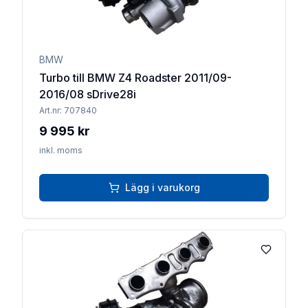
BMW
Turbo till BMW Z4 Roadster 2011/09-
2016/08 sDrive28i
Art.nr:
707840
9 995 kr
inkl. moms
Lägg i varukorg
Lägg till 