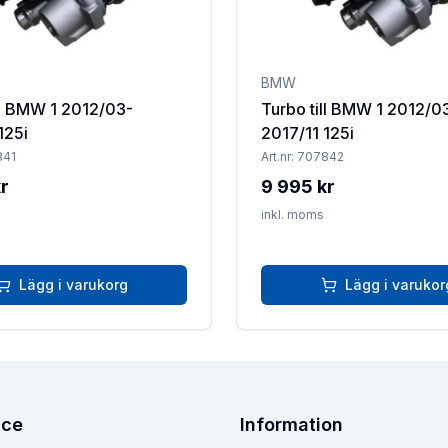
BMW
ll BMW 1 2012/03-
Turbo till BMW 1 2012/0
125i
2017/11 125i
841
Art.nr:
707842
r
9 995 kr
inkl. moms
Lägg i varukorg
Lägg i varukor
ice
Information