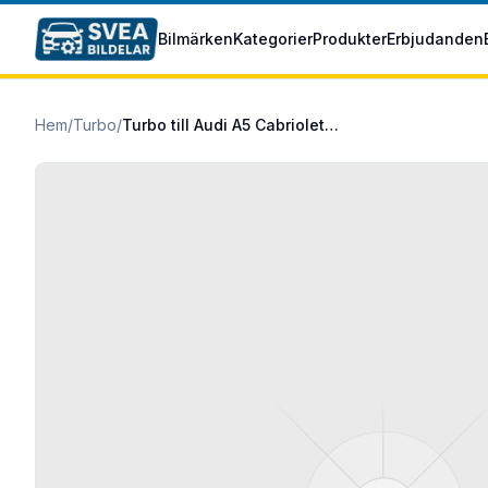
Hoppa till huvudinnehåll
Bilmärken
Kategorier
Produkter
Erbjudanden
Hem
/
Turbo
/
Turbo till Audi A5 Cabriolet 2020/09-2025/12 40 TDI Mildhybrid