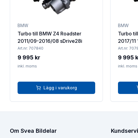
BMW
BMW
Turbo till BMW Z4 Roadster
Turbo ti
2011/09-2016/08 sDrive28i
2017/11 
Art.nr:
707840
Art.nr:
707
9 995 kr
9 995 k
inkl. moms
inkl. moms
Lägg i varukorg
Om Svea Bildelar
Kundserv