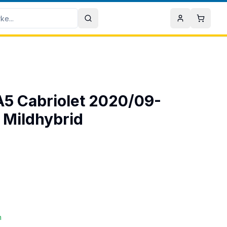
Sök
Mitt konto
Varuko
 A5 Cabriolet 2020/09-
 Mildhybrid
n