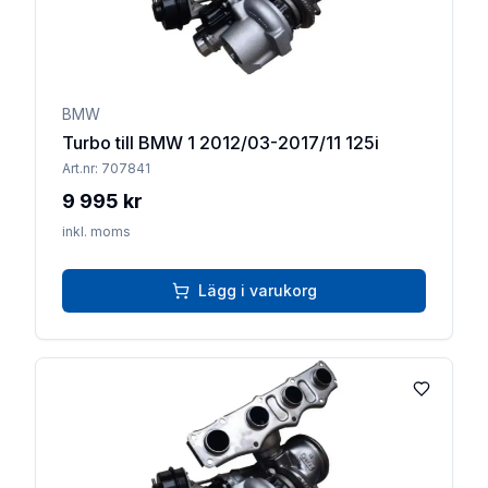
BMW
Turbo till BMW 1 2012/03-2017/11 125i
Art.nr:
707841
9 995 kr
inkl. moms
Lägg i varukorg
Lägg till 