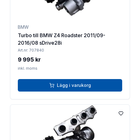
BMW
Turbo till BMW Z4 Roadster 2011/09-
2016/08 sDrive28i
Art.nr:
707840
9 995 kr
inkl. moms
Lägg i varukorg
Lägg till 