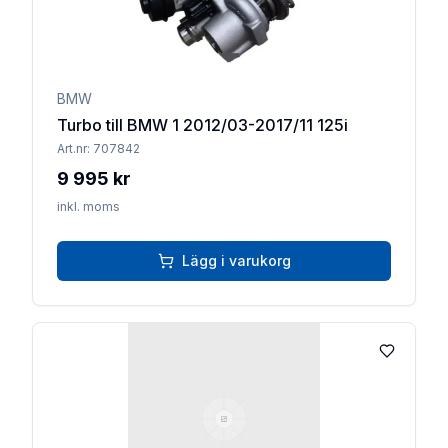
BMW
Turbo till BMW 1 2012/03-2017/11 125i
Art.nr:
707842
9 995 kr
inkl. moms
Lägg i varukorg
Lägg till 