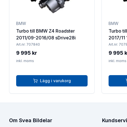
BMW
BMW
Turbo till BMW Z4 Roadster
Turbo ti
2011/09-2016/08 sDrive28i
2017/11 
Art.nr:
707840
Art.nr:
707
9 995 kr
9 995 k
inkl. moms
inkl. moms
Lägg i varukorg
Om Svea Bildelar
Kundserv