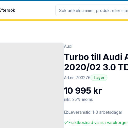
Eftersök
Audi
Turbo till Audi
2020/02 3.0 TD
Art.nr:
703276
I lager
10 995 kr
inkl. 25% moms
Leveranstid:
1-3 arbetsdagar
Fraktkostnad visas i varukorge