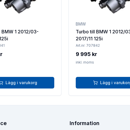
BMW
ll BMW 1 2012/03-
Turbo till BMW 1 2012/0
125i
2017/11 125i
841
Art.nr:
707842
r
9 995 kr
inkl. moms
Lägg i varukorg
Lägg i varukor
ice
Information