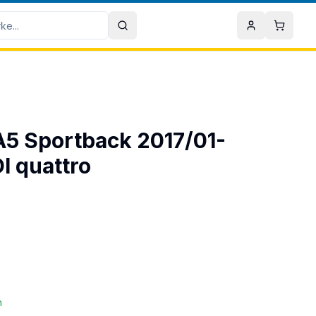
Sök
Mitt konto
Varuko
 A5 Sportback 2017/01-
I quattro
n