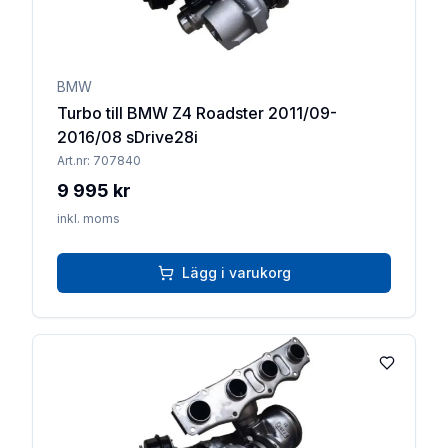
BMW
Turbo till BMW Z4 Roadster 2011/09-
2016/08 sDrive28i
Art.nr:
707840
9 995 kr
inkl. moms
Lägg i varukorg
Lägg till 