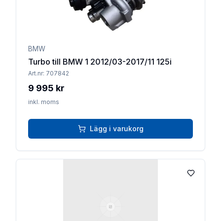
BMW
Turbo till BMW 1 2012/03-2017/11 125i
Art.nr:
707842
9 995 kr
inkl. moms
Lägg i varukorg
Lägg till 