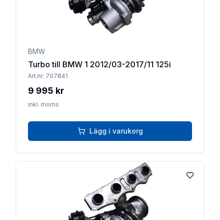
BMW
Turbo till BMW 1 2012/03-2017/11 125i
Art.nr:
707841
9 995 kr
inkl. moms
Lägg i varukorg
Lägg till 