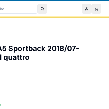
Sök
Mitt konto
Varuko
 A5 Sportback 2018/07-
 quattro
n