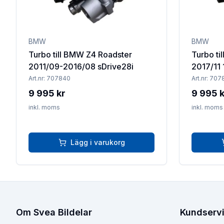
BMW
BMW
Turbo till BMW Z4 Roadster
Turbo ti
2011/09-2016/08 sDrive28i
2017/11 
Art.nr:
707840
Art.nr:
707
9 995 kr
9 995 k
inkl. moms
inkl. moms
Lägg i varukorg
Om Svea Bildelar
Kundserv