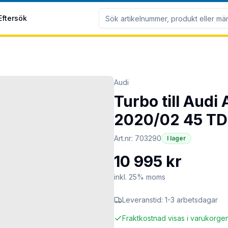
Eftersök
Audi
Turbo till Audi
2020/02 45 TDI
Art.nr:
703290
I lager
10 995 kr
inkl. 25% moms
Leveranstid:
1-3 arbetsdagar
Fraktkostnad visas i varukorge