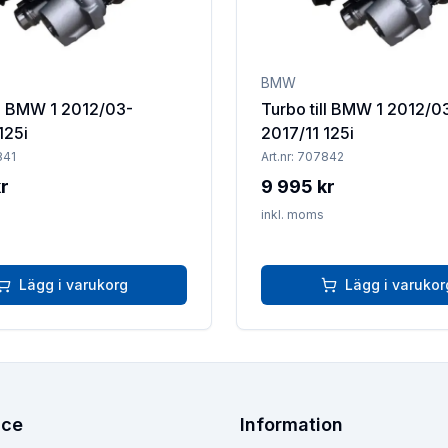
BMW
ll BMW 1 2012/03-
Turbo till BMW 1 2012/0
125i
2017/11 125i
841
Art.nr:
707842
r
9 995 kr
inkl. moms
Lägg i varukorg
Lägg i varukor
ice
Information