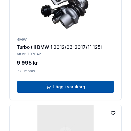
BMW
Turbo till BMW 1 2012/03-2017/11 125i
Art.nr:
707842
9 995 kr
inkl. moms
Lägg i varukorg
Lägg till 