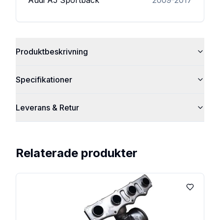
Audi
A5 Sportback
2009-2017
Produktbeskrivning
Specifikationer
Leverans & Retur
Relaterade produkter
Lägg till 