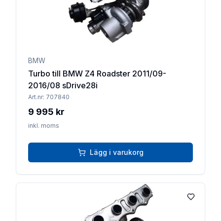
BMW
Turbo till BMW Z4 Roadster 2011/09-
2016/08 sDrive28i
Art.nr:
707840
9 995 kr
inkl. moms
Lägg i varukorg
Lägg till 