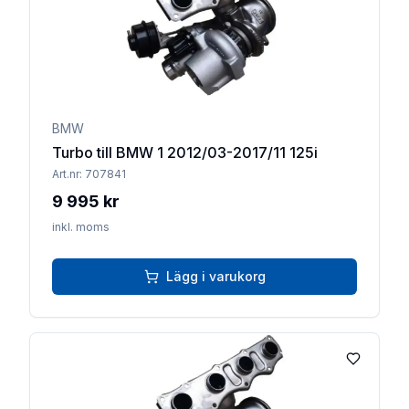
BMW
Turbo till BMW 1 2012/03-2017/11 125i
Art.nr:
707841
9 995 kr
inkl. moms
Lägg i varukorg
Lägg till 