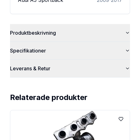
Audi
A5 Sportback
2009-2017
Produktbeskrivning
Specifikationer
Leverans & Retur
Relaterade produkter
Lägg till 