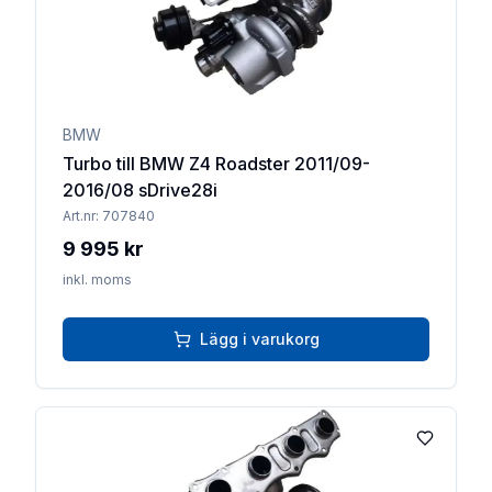
BMW
Turbo till BMW Z4 Roadster 2011/09-
2016/08 sDrive28i
Art.nr:
707840
9 995 kr
inkl. moms
Lägg i varukorg
Lägg till 