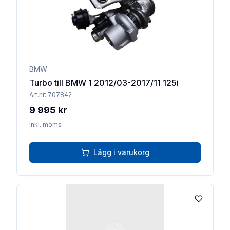
BMW
Turbo till BMW 1 2012/03-2017/11 125i
Art.nr:
707842
9 995 kr
inkl. moms
Lägg i varukorg
Lägg till 