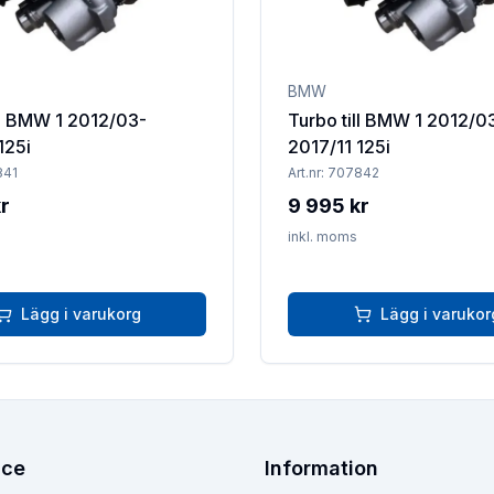
BMW
ll BMW 1 2012/03-
Turbo till BMW 1 2012/0
125i
2017/11 125i
841
Art.nr:
707842
r
9 995 kr
inkl. moms
Lägg i varukorg
Lägg i varukor
ice
Information