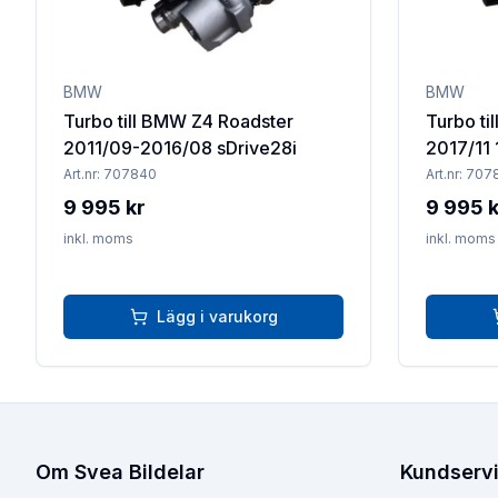
BMW
BMW
Turbo till BMW Z4 Roadster
Turbo ti
2011/09-2016/08 sDrive28i
2017/11 
Art.nr:
707840
Art.nr:
707
9 995 kr
9 995 k
inkl. moms
inkl. moms
Lägg i varukorg
Om Svea Bildelar
Kundserv