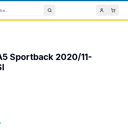
Sök
Mitt konto
Varuko
 A5 Sportback 2020/11-
I
n