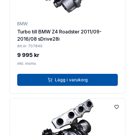
BMW
Turbo till BMW Z4 Roadster 2011/09-
2016/08 sDrive28i
Art.nr:
707840
9 995 kr
inkl. moms
Lägg i varukorg
Lägg till 