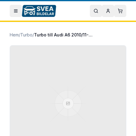
Hoppa till huvudinnehåll
Öppna meny
Sök
Mitt konto
Varuko
Hem
/
Turbo
/
Turbo till Audi A6 2010/11-2018/09 3.0 TDI