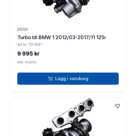
BMW
Turbo till BMW 1 2012/03-2017/11 125i
Art.nr:
707841
9 995 kr
inkl. moms
Lägg i varukorg
Lägg till 