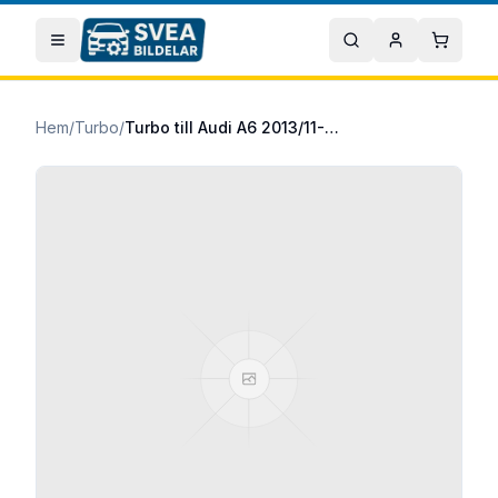
Hoppa till huvudinnehåll
Öppna meny
Sök
Mitt konto
Varuko
Hem
/
Turbo
/
Turbo till Audi A6 2013/11-2018/09 2.0 TDI