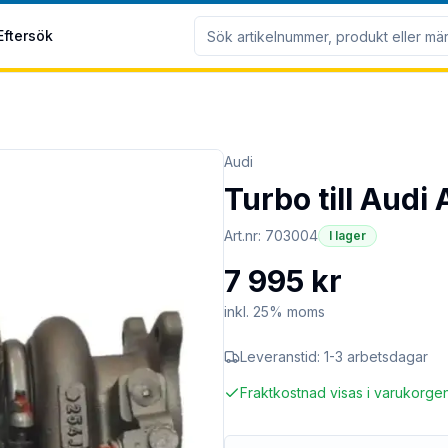
Eftersök
Audi
Turbo till Audi
Art.nr:
703004
I lager
7 995 kr
inkl. 25% moms
Leveranstid:
1-3 arbetsdagar
Fraktkostnad visas i varukorge