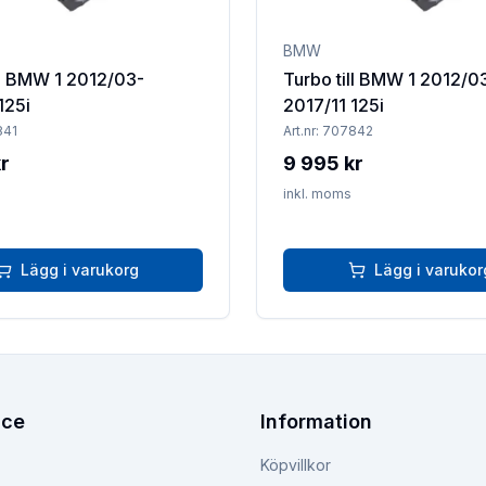
BMW
ll BMW 1 2012/03-
Turbo till BMW 1 2012/0
125i
2017/11 125i
841
Art.nr:
707842
r
9 995 kr
inkl. moms
Lägg i varukorg
Lägg i varukor
ice
Information
Köpvillkor