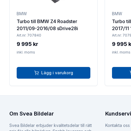
BMW
BMW
Turbo till BMW Z4 Roadster
Turbo ti
2011/09-2016/08 sDrive28i
2017/11 
Art.nr:
707840
Art.nr:
707
9 995 kr
9 995 k
inkl. moms
inkl. moms
Lägg i varukorg
Om Svea Bildelar
Kundserv
Svea Bildelar erbjuder kvalitetsdelar till rätt
Kontakta oss