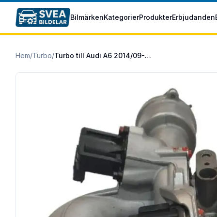
Hoppa till huvudinnehåll
Bilmärken
Kategorier
Produkter
Erbjudanden
Hem
/
Turbo
/
Turbo till Audi A6 2014/09-2018/09 1.8 TFSI