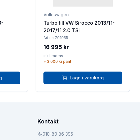
Volkswagen
3-
Turbo till VW Sirocco 2013/11-
2017/11 2.0 TSI
Art.nr:
701955
16 995 kr
inkl. moms
+
3 000 kr
pant
g
Lägg i varukorg
Kontakt
010-80 86 395