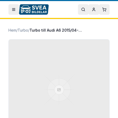
Hoppa till huvudinnehåll
Öppna meny
Sök
Mitt konto
Varuko
Hem
/
Turbo
/
Turbo till Audi A6 2015/04-2018/09 2.0 TDI quattro