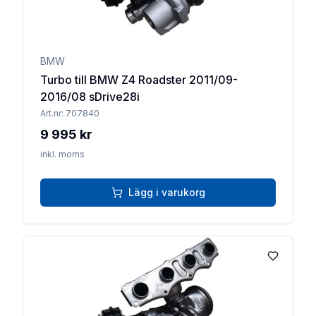
BMW
Turbo till BMW Z4 Roadster 2011/09-
2016/08 sDrive28i
Art.nr:
707840
9 995 kr
inkl. moms
Lägg i varukorg
Lägg till 