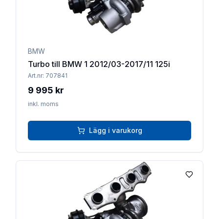
BMW
Turbo till BMW 1 2012/03-2017/11 125i
Art.nr:
707841
9 995 kr
inkl. moms
Lägg i varukorg
Lägg till 