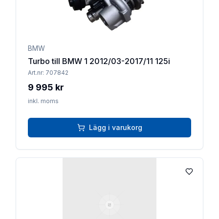
BMW
Turbo till BMW 1 2012/03-2017/11 125i
Art.nr:
707842
9 995 kr
inkl. moms
Lägg i varukorg
Lägg till 