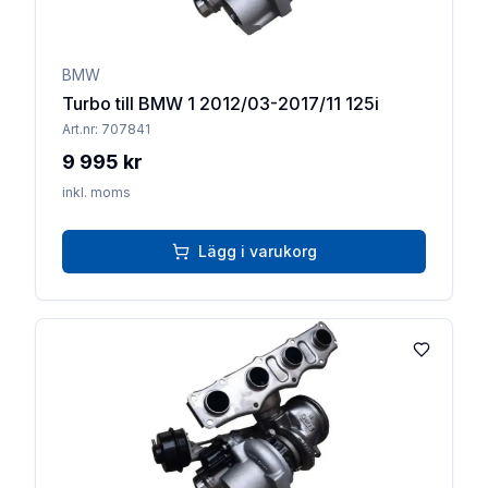
BMW
Turbo till BMW 1 2012/03-2017/11 125i
Art.nr:
707841
9 995 kr
inkl. moms
Lägg i varukorg
Lägg till 