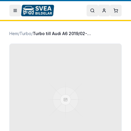
Hoppa till huvudinnehåll
Öppna meny
Sök
Mitt konto
Varuko
Hem
/
Turbo
/
Turbo till Audi A6 2019/02-2025/12 40 TDI