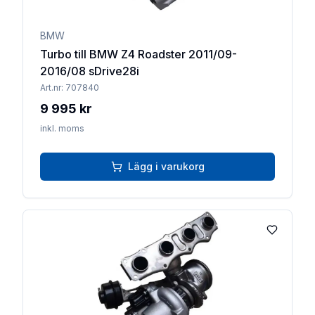
BMW
Turbo till BMW Z4 Roadster 2011/09-
2016/08 sDrive28i
Art.nr:
707840
9 995 kr
inkl. moms
Lägg i varukorg
Lägg till 