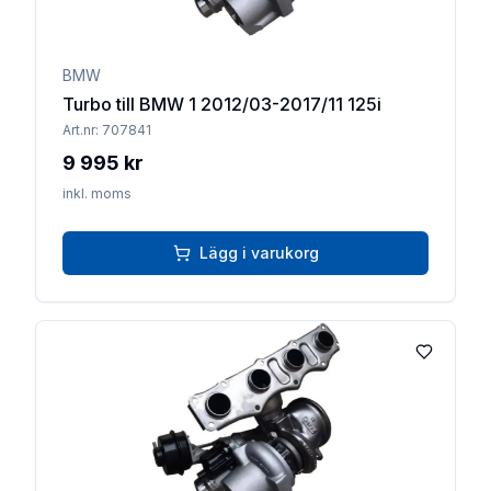
BMW
Turbo till BMW 1 2012/03-2017/11 125i
Art.nr:
707841
9 995 kr
inkl. moms
Lägg i varukorg
Lägg till 