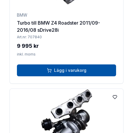
BMW
Turbo till BMW Z4 Roadster 2011/09-
2016/08 sDrive28i
Art.nr:
707840
9 995 kr
inkl. moms
Lägg i varukorg
Lägg till 