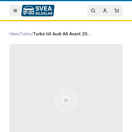
Hoppa till huvudinnehåll
Öppna meny
Sök
Mitt konto
Varuko
Hem
/
Turbo
/
Turbo till Audi A6 Avant 2013/11-2018/09 2.0 TDI