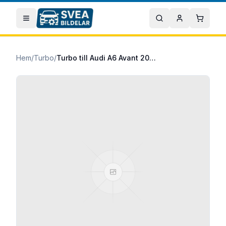
Hoppa till huvudinnehåll
Öppna meny
Sök
Mitt konto
Varuko
Hem
/
Turbo
/
Turbo till Audi A6 Avant 2018/05-2025/12 40 TDI Mildhybrid