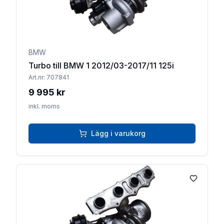
BMW
Turbo till BMW 1 2012/03-2017/11 125i
Art.nr:
707841
9 995 kr
inkl. moms
Lägg i varukorg
Lägg till 