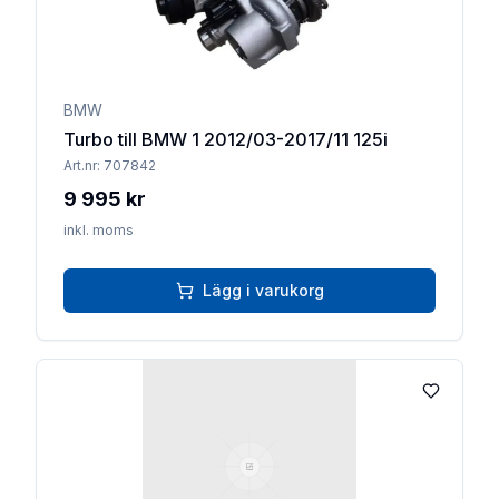
BMW
Turbo till BMW 1 2012/03-2017/11 125i
Art.nr:
707842
9 995 kr
inkl. moms
Lägg i varukorg
Lägg till 