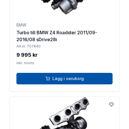
BMW
Turbo till BMW Z4 Roadster 2011/09-
2016/08 sDrive28i
Art.nr:
707840
9 995 kr
inkl. moms
Lägg i varukorg
Lägg till 