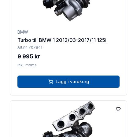
BMW
Turbo till BMW 1 2012/03-2017/11 125i
Art.nr:
707841
9 995 kr
inkl. moms
Lägg i varukorg
Lägg till 