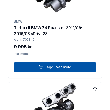
BMW
Turbo till BMW Z4 Roadster 2011/09-
2016/08 sDrive28i
Art.nr:
707840
9 995 kr
inkl. moms
Lägg i varukorg
Lägg till 