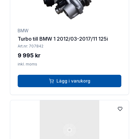
BMW
Turbo till BMW 1 2012/03-2017/11 125i
Art.nr:
707842
9 995 kr
inkl. moms
Lägg i varukorg
Lägg till 