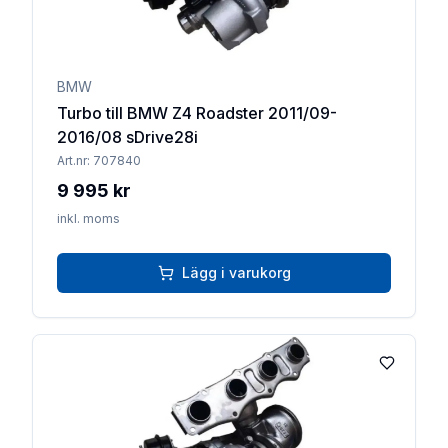
BMW
Turbo till BMW Z4 Roadster 2011/09-
2016/08 sDrive28i
Art.nr:
707840
9 995 kr
inkl. moms
Lägg i varukorg
Lägg till 