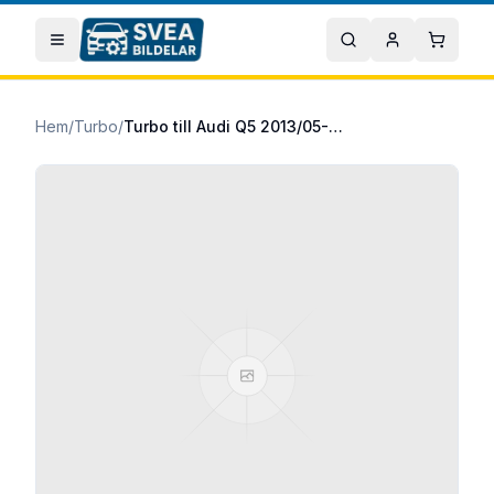
Hoppa till huvudinnehåll
Öppna meny
Sök
Mitt konto
Varuko
Hem
/
Turbo
/
Turbo till Audi Q5 2013/05-2017/05 2.0 TDI quattro