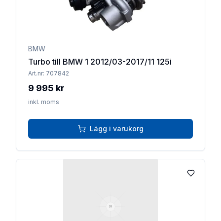
BMW
Turbo till BMW 1 2012/03-2017/11 125i
Art.nr:
707842
9 995 kr
inkl. moms
Lägg i varukorg
Lägg till 