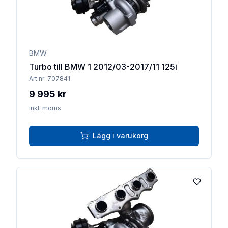
BMW
Turbo till BMW 1 2012/03-2017/11 125i
Art.nr:
707841
9 995 kr
inkl. moms
Lägg i varukorg
Lägg till 