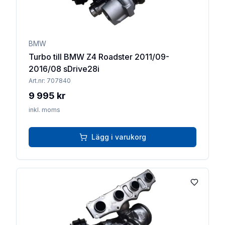
BMW
Turbo till BMW Z4 Roadster 2011/09-
2016/08 sDrive28i
Art.nr:
707840
9 995 kr
inkl. moms
Lägg i varukorg
Lägg till 