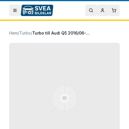
Hoppa till huvudinnehåll
Öppna meny
Sök
Mitt konto
Varuko
Hem
/
Turbo
/
Turbo till Audi Q5 2016/06-2018/08 2.0 TDI quattro