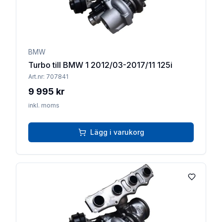
BMW
Turbo till BMW 1 2012/03-2017/11 125i
Art.nr:
707841
9 995 kr
inkl. moms
Lägg i varukorg
Lägg till 