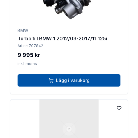
BMW
Turbo till BMW 1 2012/03-2017/11 125i
Art.nr:
707842
9 995 kr
inkl. moms
Lägg i varukorg
Lägg till 