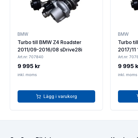
BMW
BMW
Turbo till BMW Z4 Roadster
Turbo ti
2011/09-2016/08 sDrive28i
2017/11 
Art.nr:
707840
Art.nr:
707
9 995 kr
9 995 k
inkl. moms
inkl. moms
Lägg i varukorg