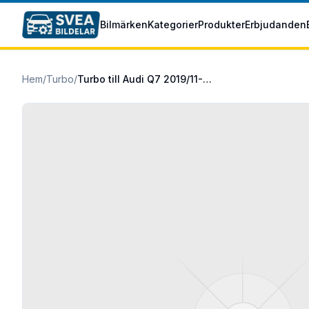
Hoppa till huvudinnehåll
Bilmärken
Kategorier
Produkter
Erbjudanden
Hem
/
Turbo
/
Turbo till Audi Q7 2019/11-2025/12 55 TFSI e quattro