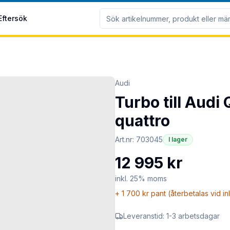
Eftersök
Audi
Turbo till Audi
quattro
Art.nr:
703045
I lager
12 995 kr
inkl. 25% moms
+
1 700 kr
pant (återbetalas vid i
Leveranstid:
1-3 arbetsdagar