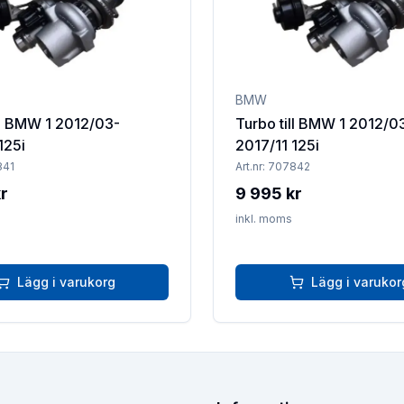
BMW
ll BMW 1 2012/03-
Turbo till BMW 1 2012/0
125i
2017/11 125i
841
Art.nr:
707842
r
9 995 kr
inkl. moms
Lägg i varukorg
Lägg i varukor