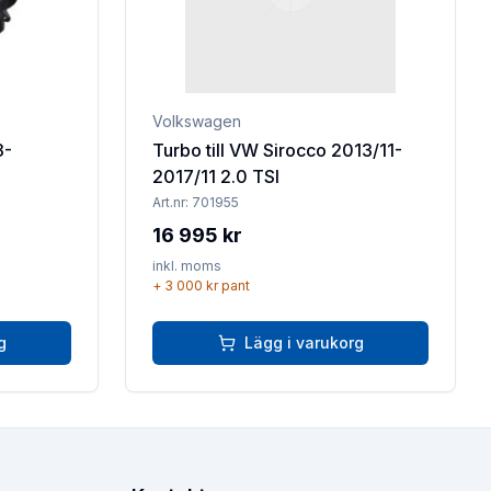
Volkswagen
3-
Turbo till VW Sirocco 2013/11-
2017/11 2.0 TSI
Art.nr:
701955
16 995 kr
inkl. moms
+
3 000 kr
pant
g
Lägg i varukorg