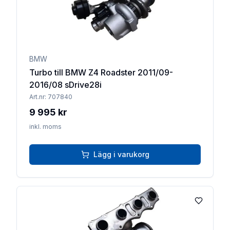
BMW
Turbo till BMW Z4 Roadster 2011/09-
2016/08 sDrive28i
Art.nr:
707840
9 995 kr
inkl. moms
Lägg i varukorg
Lägg till 