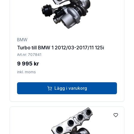
BMW
Turbo till BMW 1 2012/03-2017/11 125i
Art.nr:
707841
9 995 kr
inkl. moms
Lägg i varukorg
Lägg till 