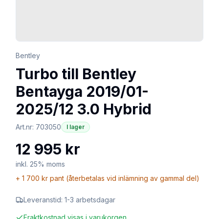
Bentley
Turbo till Bentley
Bentayga 2019/01-
2025/12 3.0 Hybrid
Art.nr:
703050
I lager
12 995 kr
inkl. 25% moms
+
1 700 kr
pant (återbetalas vid inlämning av gammal del)
Leveranstid:
1-3 arbetsdagar
Fraktkostnad visas i varukorgen