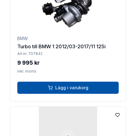
BMW
Turbo till BMW 1 2012/03-2017/11 125i
Art.nr:
707842
9 995 kr
inkl. moms
Lägg i varukorg
Lägg till 