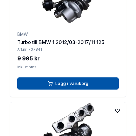
BMW
Turbo till BMW 1 2012/03-2017/11 125i
Art.nr:
707841
9 995 kr
inkl. moms
Lägg i varukorg
Lägg till 