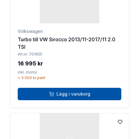
Volkswagen
Turbo till VW Sirocco 2013/11-2017/11 2.0
TSI
Art.nr:
701955
16 995 kr
inkl. moms
+
3 000 kr
pant
Lägg i varukorg
Lägg till 