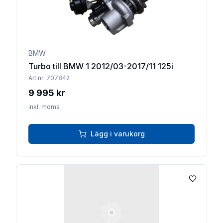
BMW
Turbo till BMW 1 2012/03-2017/11 125i
Art.nr:
707842
9 995 kr
inkl. moms
Lägg i varukorg
Lägg till 