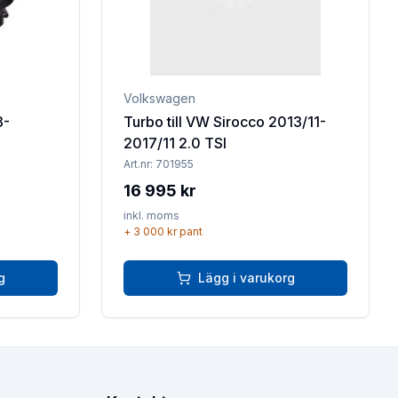
Volkswagen
3-
Turbo till VW Sirocco 2013/11-
2017/11 2.0 TSI
Art.nr:
701955
16 995 kr
inkl. moms
+
3 000 kr
pant
g
Lägg i varukorg