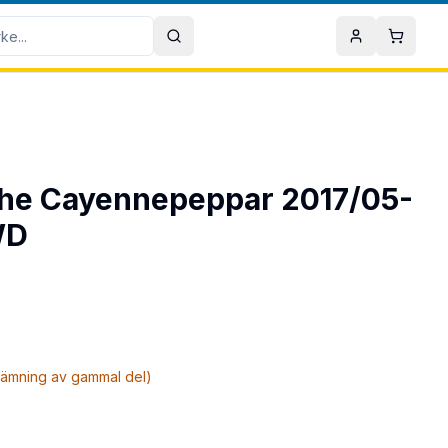
Sök
Mitt konto
Varuko
sche Cayennepeppar 2017/05-
WD
nlämning av gammal del)