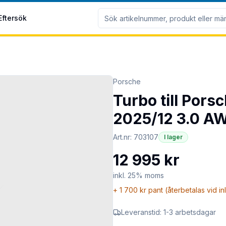
Eftersök
Porsche
Turbo till Por
2025/12 3.0 A
Art.nr:
703107
I lager
12 995 kr
inkl. 25% moms
+
1 700 kr
pant (återbetalas vid i
Leveranstid:
1-3 arbetsdagar