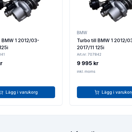
BMW
ll BMW 1 2012/03-
Turbo till BMW 1 2012/0
125i
2017/11 125i
841
Art.nr:
707842
r
9 995 kr
inkl. moms
Lägg i varukorg
Lägg i varukor