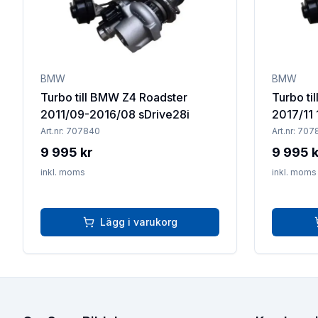
BMW
BMW
Turbo till BMW Z4 Roadster
Turbo ti
2011/09-2016/08 sDrive28i
2017/11 
Art.nr:
707840
Art.nr:
707
9 995 kr
9 995 k
inkl. moms
inkl. moms
Lägg i varukorg