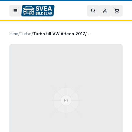
Hoppa till huvudinnehåll
Öppna meny
Sök
Mitt konto
Varuko
Hem
/
Turbo
/
Turbo till VW Arteon 2017/05-2020/06 2.0 TDI