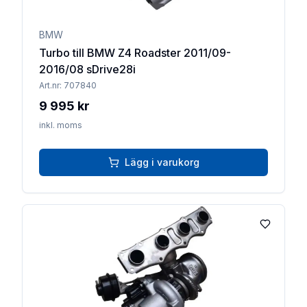
BMW
Turbo till BMW Z4 Roadster 2011/09-
2016/08 sDrive28i
Art.nr:
707840
9 995 kr
inkl. moms
Lägg i varukorg
Lägg till 