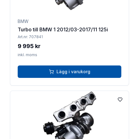
BMW
Turbo till BMW 1 2012/03-2017/11 125i
Art.nr:
707841
9 995 kr
inkl. moms
Lägg i varukorg
Lägg till 