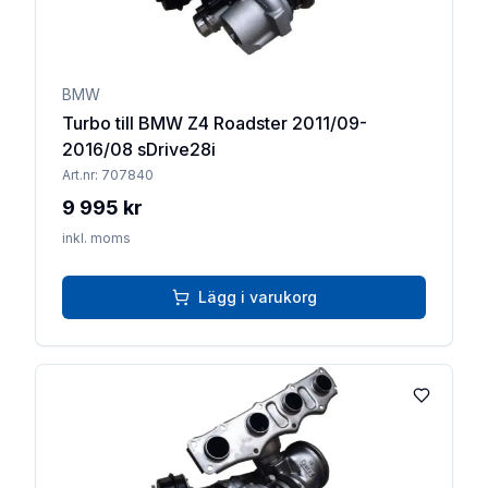
BMW
Turbo till BMW Z4 Roadster 2011/09-
2016/08 sDrive28i
Art.nr:
707840
9 995 kr
inkl. moms
Lägg i varukorg
Lägg till 