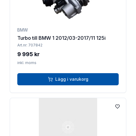
BMW
Turbo till BMW 1 2012/03-2017/11 125i
Art.nr:
707842
9 995 kr
inkl. moms
Lägg i varukorg
Lägg till 