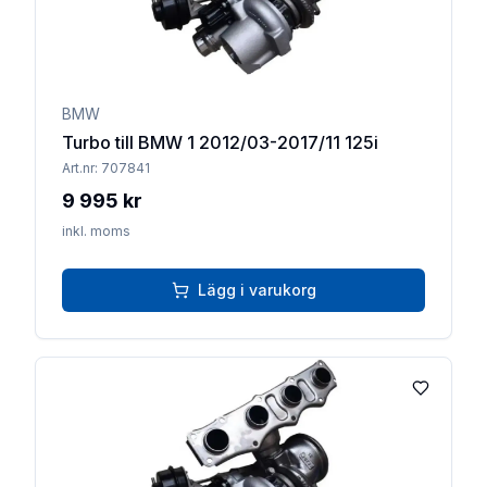
BMW
Turbo till BMW 1 2012/03-2017/11 125i
Art.nr:
707841
9 995 kr
inkl. moms
Lägg i varukorg
Lägg till 