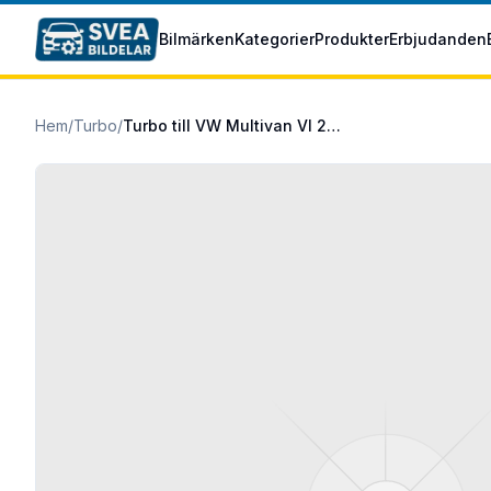
Hoppa till huvudinnehåll
Bilmärken
Kategorier
Produkter
Erbjudanden
Hem
/
Turbo
/
Turbo till VW Multivan VI 2015/06-2024/08 2.0 TDI