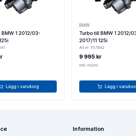
BMW
ll BMW 1 2012/03-
Turbo till BMW 1 2012/0
125i
2017/11 125i
841
Art.nr:
707842
r
9 995 kr
inkl. moms
Lägg i varukorg
Lägg i varukor
ice
Information