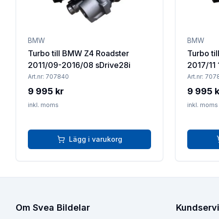
BMW
BMW
Turbo till BMW Z4 Roadster
Turbo ti
2011/09-2016/08 sDrive28i
2017/11 
Art.nr:
707840
Art.nr:
707
9 995 kr
9 995 k
inkl. moms
inkl. moms
Lägg i varukorg
Om Svea Bildelar
Kundserv