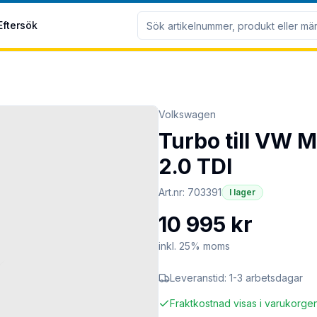
Eftersök
Volkswagen
Turbo till VW 
2.0 TDI
Art.nr:
703391
I lager
10 995 kr
inkl. 25% moms
Leveranstid:
1-3 arbetsdagar
Fraktkostnad visas i varukorge