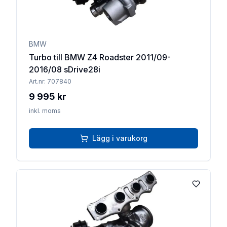
BMW
Turbo till BMW Z4 Roadster 2011/09-
2016/08 sDrive28i
Art.nr:
707840
9 995 kr
inkl. moms
Lägg i varukorg
Lägg till 