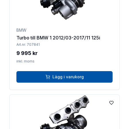
BMW
Turbo till BMW 1 2012/03-2017/11 125i
Art.nr:
707841
9 995 kr
inkl. moms
Lägg i varukorg
Lägg till 