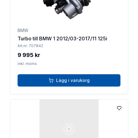
BMW
Turbo till BMW 1 2012/03-2017/11 125i
Art.nr:
707842
9 995 kr
inkl. moms
Lägg i varukorg
Lägg till 