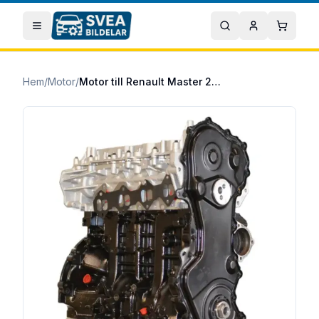
Hoppa till huvudinnehåll
Öppna meny
Sök
Mitt konto
Varuko
Hem
/
Motor
/
Motor till Renault Master 2012/03- 2.3 dCi 130 bakhjulsdrift