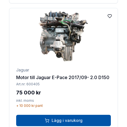
Lägg till 
Jaguar
Motor till Jaguar E-Pace 2017/09- 2.0 D150
Art.nr:
600405
75 000 kr
inkl. moms
+
10 000 kr
pant
Lägg i varukorg