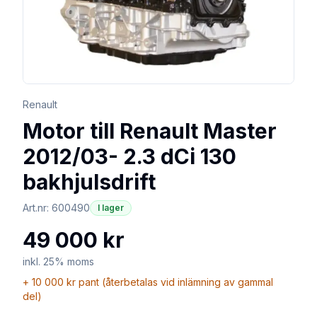
Renault
Motor till Renault Master
2012/03- 2.3 dCi 130
bakhjulsdrift
Art.nr:
600490
I lager
49 000 kr
inkl. 25% moms
+
10 000 kr
pant (återbetalas vid inlämning av gammal
del)