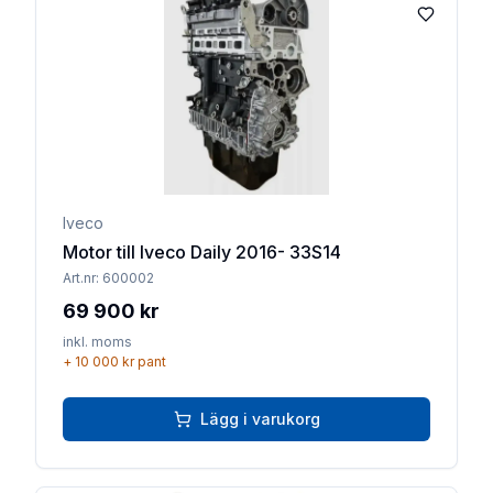
Lägg till 
Iveco
Motor till Iveco Daily 2016- 33S14
Art.nr:
600002
69 900 kr
inkl. moms
+
10 000 kr
pant
Lägg i varukorg