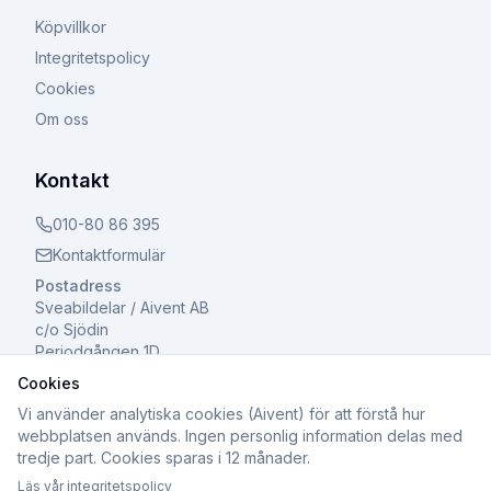
Köpvillkor
Integritetspolicy
Cookies
Om oss
Kontakt
010-80 86 395
Kontaktformulär
Postadress
Sveabildelar / Aivent AB
c/o Sjödin
Periodgången 1D
611 37 Nyköping
Cookies
Vi använder analytiska cookies (Aivent) för att förstå hur
webbplatsen används. Ingen personlig information delas med
tredje part. Cookies sparas i 12 månader.
©
2026
Sveabildelar / Aivent AB. Alla rättigheter
Läs vår integritetspolicy
förbehållna.