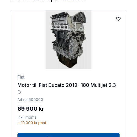
Lägg till 
Fiat
Motor till Fiat Ducato 2019- 180 Multijet 2.3
D
Art.nr:
600000
69 900 kr
inkl. moms
+
10 000 kr
pant