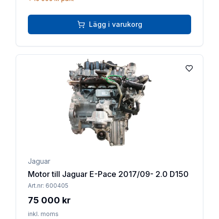
Lägg i varukorg
Lägg till 
Jaguar
Motor till Jaguar E-Pace 2017/09- 2.0 D150
Art.nr:
600405
75 000 kr
inkl. moms