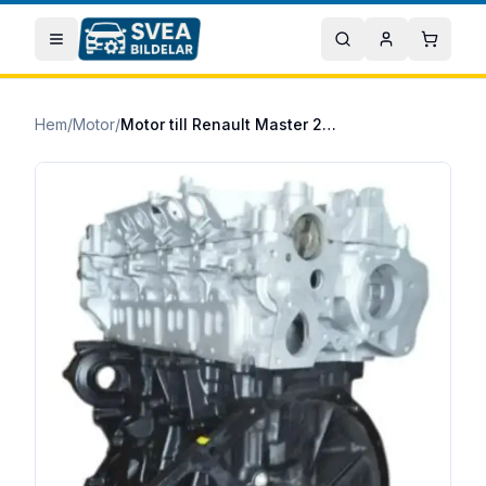
Hoppa till huvudinnehåll
Öppna meny
Sök
Mitt konto
Varuko
Hem
/
Motor
/
Motor till Renault Master 2014/07- 2.3 dCi 135 framhjulsdrift