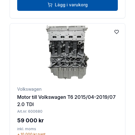
Lägg i varukorg
Lägg till 
Volkswagen
Motor till Volkswagen T6 2015/04-2019/07
2.0 TDI
Art.nr:
600680
59 000 kr
inkl. moms
+
10 000 kr
pant