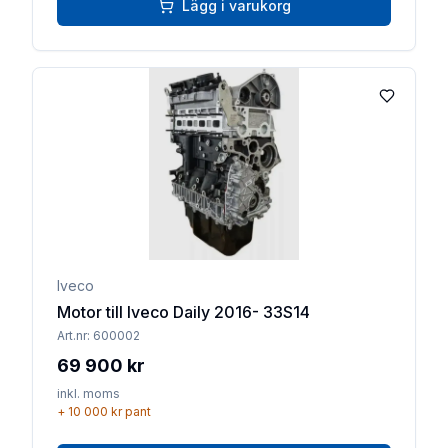
Lägg i varukorg
Lägg till 
Iveco
Motor till Iveco Daily 2016- 33S14
Art.nr:
600002
69 900 kr
inkl. moms
+
10 000 kr
pant