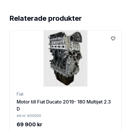
Relaterade produkter
Lägg till 
Fiat
Motor till Fiat Ducato 2019- 180 Multijet 2.3
D
Art.nr:
600000
69 900 kr