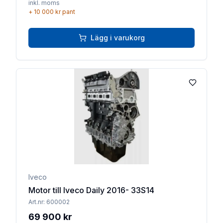
inkl. moms
+
10 000 kr
pant
Lägg i varukorg
Lägg till 
Iveco
Motor till Iveco Daily 2016- 33S14
Art.nr:
600002
69 900 kr