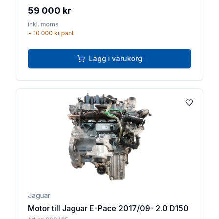
59 000 kr
inkl. moms
+
10 000 kr
pant
Lägg i varukorg
Lägg till 
Jaguar
Motor till Jaguar E-Pace 2017/09- 2.0 D150