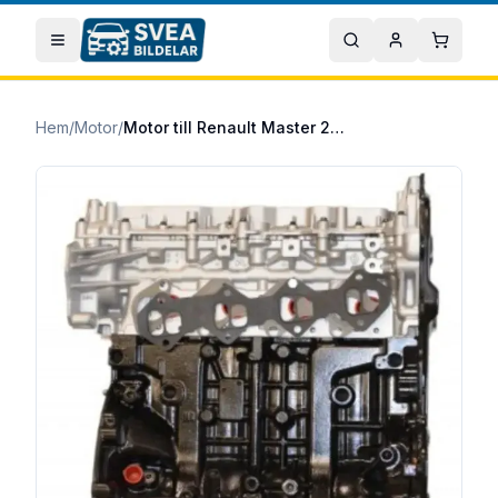
Hoppa till huvudinnehåll
Öppna meny
Sök
Mitt konto
Varuko
Hem
/
Motor
/
Motor till Renault Master 2014/09- 2.3 dCi 110 framhjulsdrift